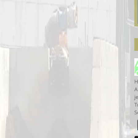
H
A
j
T
S