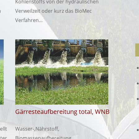
Kohlenstoffs von der hydraulischen
h
Verweilzeit oder kurz das BioMec
Verfahren…
Gärresteaufbereitung total, WNB
ellt
Wasser-,Nährstoff,
ter
Biomassenaufbereitung…